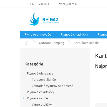
Prejsť
+421917313973
zracz@azet.sk
na
obsah
Plynové ohrievače
Plynové chladničky
Plynov
Domov
Qutdoor kemping
Kartušové náplňe
B
Kar
o
Preskočiť
č
Kategórie
kategórie
Najpr
n
ý
Plynové ohrievače
p
Terasové žiariče
a
Záhradné vykurovacie telesá
n
e
Plynové chladničky
l
Plynové variče
Varné stoličky.
R