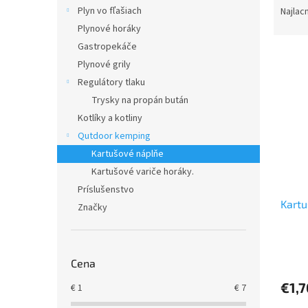
a
Plyn vo fľašiach
Najlac
d
Plynové horáky
e
Gastropekáče
V
n
Plynové grily
ý
i
Regulátory tlaku
p
e
i
p
Trysky na propán bután
s
r
Kotlíky a kotliny
p
o
Qutdoor kemping
r
d
Kartušové náplňe
o
u
Kartušové variče horáky.
d
k
Príslušenstvo
u
t
Kartu
k
o
Značky
t
v
o
v
Cena
€1,7
€
1
€
7