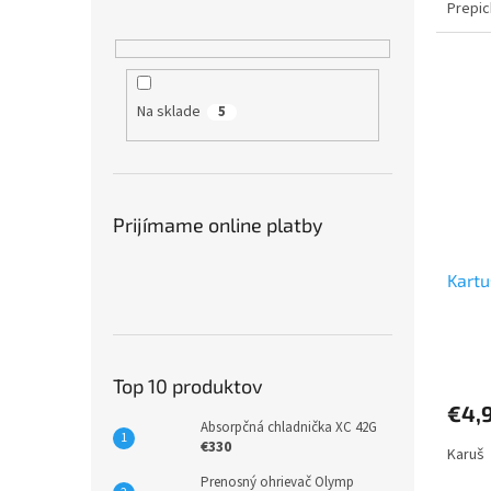
Prepic
Na sklade
5
Prijímame online platby
Kartu
Top 10 produktov
€4,
Absorpčná chladnička XC 42G
€330
Karuš 
Prenosný ohrievač Olymp