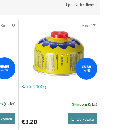
5
položiek celkom
Kód:
165
Kód:
171
€3,20
€3,36
–6 %
–4 %
Kartuš 100 gr
om
(>5 ks)
Skladom
(5 ks)
 košíka
Do košíka
€3,20