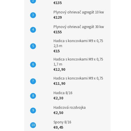
€135
Plynový ohrievač agregát 10 kw
€129
Plynový ohrievač agregát 30 kw
€155
Hadica s koncovkami M9 x 0,75
2,5 m
€15
Hadica s koncovkami M9 x 0,75
1,7 m
€12,90
Hadica s koncovkami M9 x 0,75
€11,90
Hadica 8/16
€2,30
Hadicová rozdvojka
€2,50
Spony 8/16
€0,45