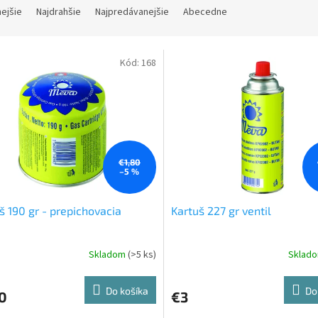
nejšie
Najdrahšie
Najpredávanejšie
Abecedne
Kód:
168
€1,80
–5 %
š 190 gr - prepichovacia
Kartuš 227 gr ventil
Skladom
(>5 ks)
Sklad
Do košíka
Do
0
€3