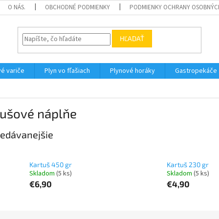
O NÁS.
OBCHODNÉ PODMIENKY
PODMIENKY OCHRANY OSOBNÝC
HĽADAŤ
é variče
Plyn vo fľašiach
Plynové horáky
Gastropekáče
tušové náplňe
edávanejšie
Kartuš 450 gr
Kartuš 230 gr
Skladom
(5 ks)
Skladom
(5 ks)
€6,90
€4,90