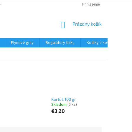
H ÚDAJOV.
Prihlásenie
NÁKUPNÝ
Prázdny košík
KOŠÍK
Plynové grily
Regulátory tlaku
Kotlíky a kotliny
Qu
Kartuš 100 gr
Skladom
(5 ks)
€3,20