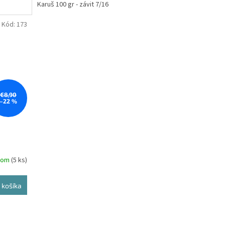
Karuš 100 gr - závit 7/16
Kód:
173
€8,90
–22 %
dom
(5 ks)
 košíka