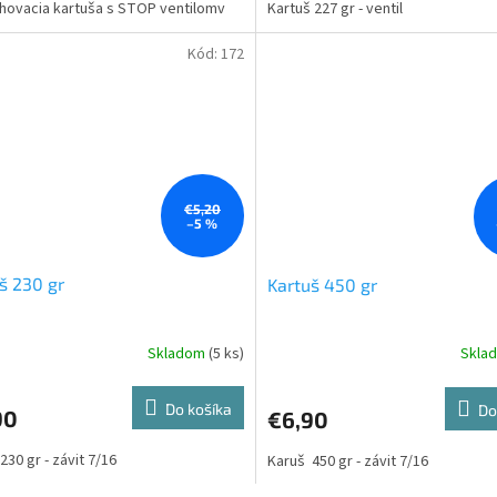
hovacia kartuša s STOP ventilomv
Kartuš 227 gr - ventil
Kód:
172
€5,20
–5 %
š 230 gr
Kartuš 450 gr
Skladom
(5 ks)
Skla
Do košíka
Do
90
€6,90
230 gr - závit 7/16
Karuš 450 gr - závit 7/16