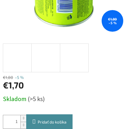
€1,80
–5 %
€1,80
–5 %
€1,70
Jednotková
Skladom
(>5 ks)
cena:
Pridať do košíka