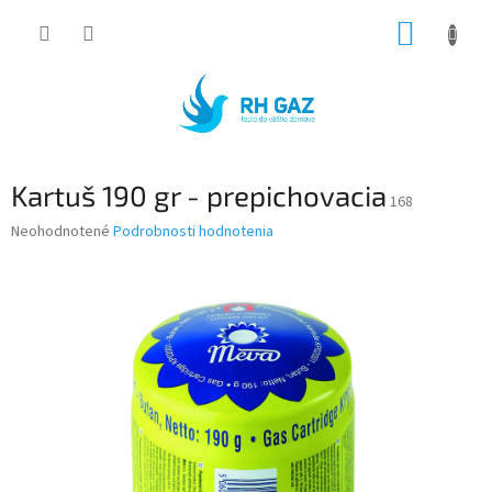
Prejsť
NÁKUP
na
obsah
KOŠÍK
Kartuš 190 gr - prepichovacia
168
Priemerné
Neohodnotené
Podrobnosti hodnotenia
hodnotenie
produktu
je
0,0
z
5
hviezdičiek.