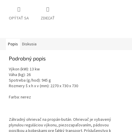
OPÝTAŤ SA
ZDIEĽAŤ
Popis
Diskusia
Podrobný popis
Výkon (kW): 13 kw
Váha (kg): 26
Spotreba (g/hod): 945 g
Rozmery š x h x v (mm): 2270 x 730 x 730
Farba: nerez
Záhradný ohrievač na propán-bután. Ohrievač je vybavený
plynulou reguláciou výkonu, piezozapaľovaním, pádovou
poistkou a kolieskami pre ľahký transport. Príslušenstvo k