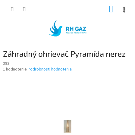
Prejsť
NÁKUP
na
obsah
KOŠÍK
Záhradný ohrievač Pyramída nerez
283
Priemerné
1 hodnotenie
Podrobnosti hodnotenia
hodnotenie
produktu
je
5,0
z
5
hviezdičiek.