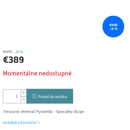
€415
–6 %
€415
–6 %
€389
Jednotková
Momentálne nedostupné
cena:
Pridať do košíka
Terasový ohrievač Pyramída - špeciálny dizajn .
Detailné informácie