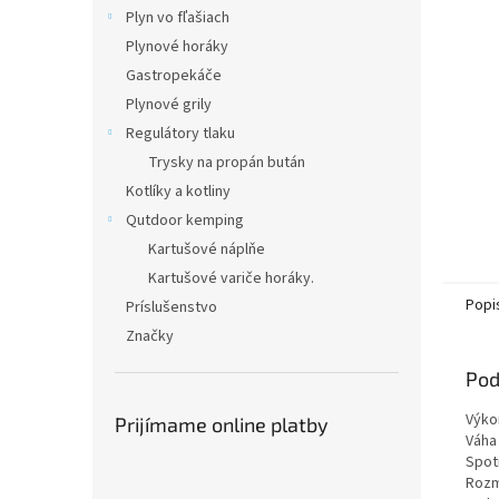
Plyn vo fľašiach
Plynové horáky
Gastropekáče
Plynové grily
Regulátory tlaku
Trysky na propán bután
Kotlíky a kotliny
Qutdoor kemping
Kartušové náplňe
Kartušové variče horáky.
Popi
Príslušenstvo
Značky
Pod
Výkon
Prijímame online platby
Váha 
Spot
Rozme