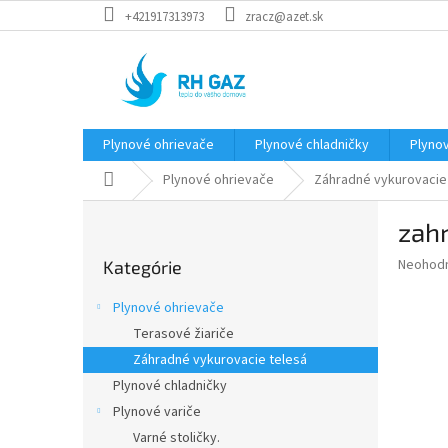
Prejsť
+421917313973
zracz@azet.sk
na
obsah
Plynové ohrievače
Plynové chladničky
Plynov
Domov
Plynové ohrievače
Záhradné vykurovacie
B
zah
o
Preskočiť
č
Priemer
Neohod
Kategórie
kategórie
n
hodnote
ý
produkt
Plynové ohrievače
p
je
Terasové žiariče
0,0
a
z
Záhradné vykurovacie telesá
n
5
e
Plynové chladničky
hviezdič
l
Plynové variče
Varné stoličky.