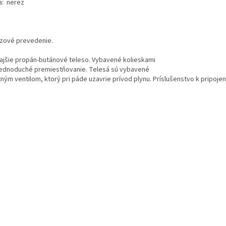
a: nerez
zové prevedenie.
ajšie propán-butánové teleso. Vybavené kolieskami
jednoduché premiestňovanie. Telesá sú vybavené
ným ventilom, ktorý pri páde uzavrie prívod plynu. Príslušenstvo k pripojen