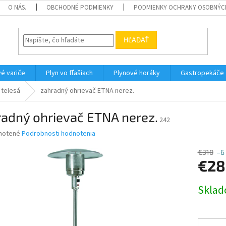
O NÁS.
OBCHODNÉ PODMIENKY
PODMIENKY OCHRANY OSOBNÝC
HĽADAŤ
é variče
Plyn vo fľašiach
Plynové horáky
Gastropekáče
 telesá
zahradný ohrievač ETNA nerez.
radný ohrievač ETNA nerez.
242
né
notené
Podrobnosti hodnotenia
nie
u
€310
–6
€28
Jednotk
Skla
cena:
iek.