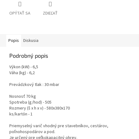
OPÝTAŤ SA
ZDIEĽAŤ
Popis
Diskusia
Podrobný popis
Výkon (kW) - 6,5
Váha (kg) - 6,2
Prevádzkový tlak : 30 mbar
Nosnosť 70 kg
Spotreba (g/hod) - 505
Rozmery (š x h x v) - 580x380x170
ks/kartón - 1
Priemyselný varič vhodný pre stavebníkov, cestárov,
poľnohospodárov a pod.
Je určený pre veľkokapacitný ohrev.