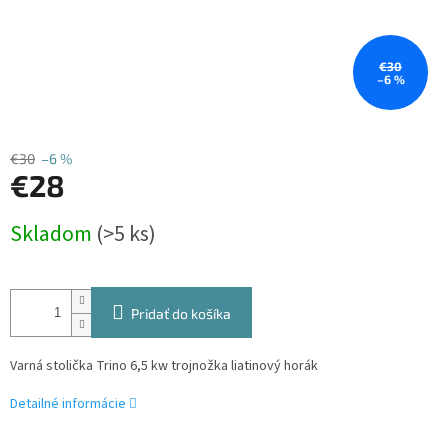
€30
–6 %
€30
–6 %
€28
Jednotková
Skladom
(>5 ks)
cena:
Pridať do košíka
Varná stolička Trino 6,5 kw trojnožka liatinový horák
Detailné informácie