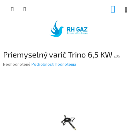
Prejsť
NÁKUP
na
obsah
KOŠÍK
Priemyselný varič Trino 6,5 KW
206
Priemerné
Neohodnotené
Podrobnosti hodnotenia
hodnotenie
produktu
je
0,0
z
5
hviezdičiek.