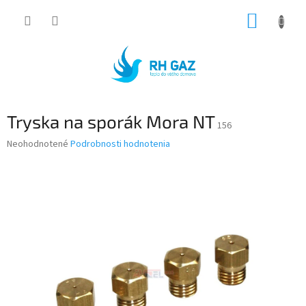
Prejsť
NÁKUP
na
obsah
KOŠÍK
Tryska na sporák Mora NT
156
Priemerné
Neohodnotené
Podrobnosti hodnotenia
hodnotenie
produktu
je
0,0
z
5
hviezdičiek.