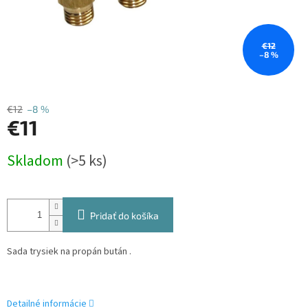
€12
–8 %
€12
–8 %
€11
Jednotková
Skladom
(>5 ks)
cena:
Pridať do košíka
Sada trysiek na propán bután .
Detailné informácie