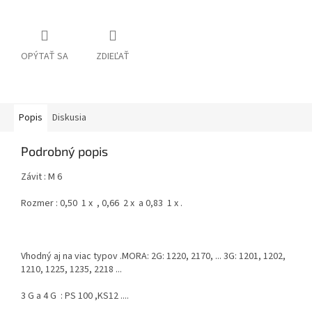
OPÝTAŤ SA
ZDIEĽAŤ
Popis
Diskusia
Podrobný popis
Závit : M 6
Rozmer : 0,50 1 x , 0,66 2 x a 0,83 1 x .
Vhodný aj na viac typov .MORA: 2G: 1220, 2170, ... 3G: 1201, 1202,
1210, 1225, 1235, 2218 ...
3 G a 4 G : PS 100 ,KS12 ....