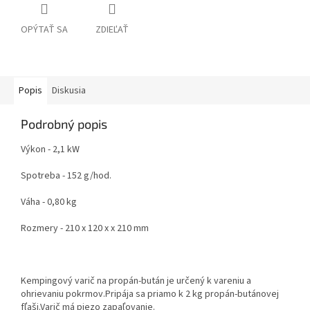
OPÝTAŤ SA
ZDIEĽAŤ
Popis
Diskusia
Podrobný popis
Výkon - 2,1 kW
Spotreba - 152 g/hod.
Váha - 0,80 kg
Rozmery - 210 x 120 x x 210 mm
Kempingový varič na propán-bután je určený k vareniu a
ohrievaniu pokrmov.Pripája sa priamo k 2 kg propán-butánovej
fľaši.Varič má piezo zapaľovanie.