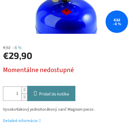
€32
–6 %
€32
–6 %
€29,90
Jednotková
Momentálne nedostupné
cena:
Pridať do košíka
Vysokotlakový jednohorákový varič Magnum piezo .
Detailné informácie